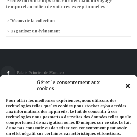
Découvrir la collection
Organiser un évènement
Palais Princier de Monaco
Gérer le consentement aux
cookies
Collection de Voitures de S.A.S le Prince de Monaco
Pour offrir les meilleures expériences, nous utilisons des
technologies telles que les cookies pour stocker et/ou accéder
aux informations des appareils. Le fait de consentir à ces
technologies nous permettra de traiter des données telles que le
comportement de navigation ou les ID uniques sur ce site. Le fait
54, route de la piscine – Monaco 98000
de ne pas consentir ou de retirer son consentement peut avoir
un effet négatif sur certaines caractéristiques et fonctions.
+377 92 05 28 56