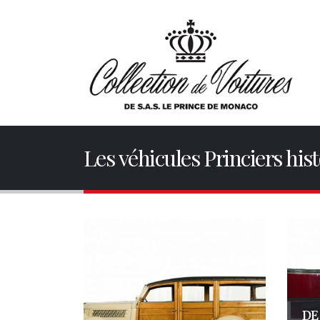
Les véhicules Princiers his
DE