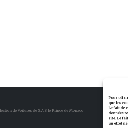
Pour offri
que les co
Le fait de
lection de Voitures de S.A.S le Prince de Monaco
données te
site. Le f
un effet né