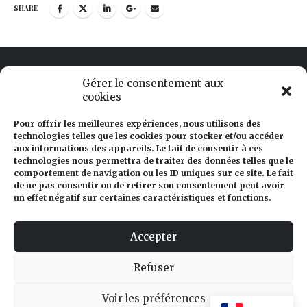
SHARE
Gérer le consentement aux
cookies
Palais Princier de Monaco
Pour offrir les meilleures expériences, nous utilisons des
technologies telles que les cookies pour stocker et/ou accéder
aux informations des appareils. Le fait de consentir à ces
Collection de Voitures de S.A.S le Prince de Monaco
technologies nous permettra de traiter des données telles que le
comportement de navigation ou les ID uniques sur ce site. Le fait
de ne pas consentir ou de retirer son consentement peut avoir
un effet négatif sur certaines caractéristiques et fonctions.
54, route de la piscine – Monaco 98000
Accepter
+377 92 05 28 56
Refuser
mtcc@mtcc.mc
Voir les préférences