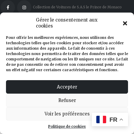
Collection de Voitures de S.A.S le Prince de Monaco
Gérer le consentement aux
cookies
Pour offrir les meilleures expériences, nous utilisons des
54, route de la piscine – Monaco 98000
technologies telles que les cookies pour stocker et/ou accéder
aux informations des appareils. Le fait de consentir à ces
technologies nous permettra de traiter des données telles que le
+377 92 05 28 56
comportement de navigation ou les ID uniques sur ce site. Le fait
de ne pas consentir ou de retirer son consentement peut avoir
mtcc@mtcc.mc
un effet négatif sur certaines caractéristiques et fonctions.
©2023 - Made with ♥ by
YRSA Communications
Accepter
Refuser
Voir les préférences
FR
Politique de cookies